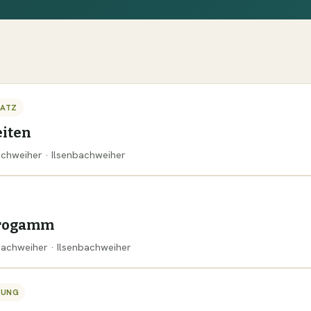
SATZ
iten
bachweiher · Ilsenbachweiher
progamm
nbachweiher · Ilsenbachweiher
TUNG