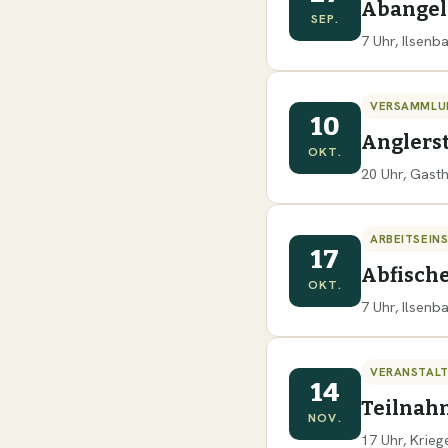
Abange
SEP.
7 Uhr, Ilsen
VERSAMMLU
10
Anglers
OKT.
20 Uhr, Gast
ARBEITSEIN
17
Abfisch
OKT.
7 Uhr, Ilsen
VERANSTAL
14
Teilnah
NOV.
17 Uhr, Krie