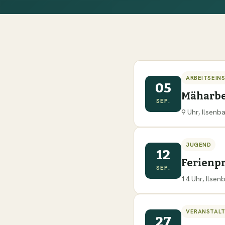
ARBEITSEIN
05
Mäharbe
SEP.
9 Uhr, Ilsen
JUGEND
12
Ferien
SEP.
14 Uhr, Ilse
VERANSTAL
27