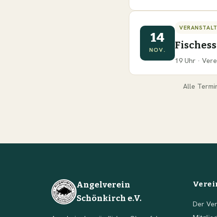
VERANSTAL
14
Fisches
NOV.
19 Uhr · Vere
Alle Termi
Angelverein
Verei
Schönkirch e.V.
Der Ver