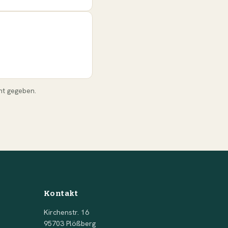
nt gegeben.
Kontakt
Kirchenstr. 16
95703 Plößberg