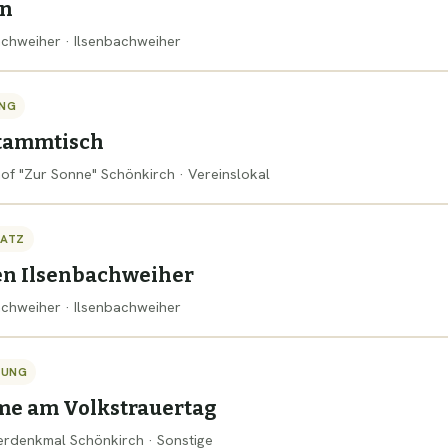
ln
bachweiher · Ilsenbachweiher
NG
tammtisch
hof "Zur Sonne" Schönkirch · Vereinslokal
SATZ
en Ilsenbachweiher
bachweiher · Ilsenbachweiher
TUNG
me am Volkstrauertag
gerdenkmal Schönkirch · Sonstige