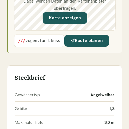
Dabei werden Daten an den Kartenanbieter
übertragen.
Karte anzeigen
Route planen
///
zügen.fand.kuss
Steckbrief
Gewässertyp
Angelweiher
Größe
1,3
Maximale Tiefe
3,0 m