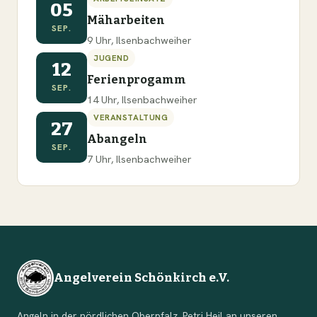
05
Mäharbeiten
SEP.
9 Uhr, Ilsenbachweiher
JUGEND
12
Ferienprogamm
SEP.
14 Uhr, Ilsenbachweiher
VERANSTALTUNG
27
Abangeln
SEP.
7 Uhr, Ilsenbachweiher
Angelverein Schönkirch e.V.
Angeln in der nördlichen Oberpfalz. Petri Heil an unseren