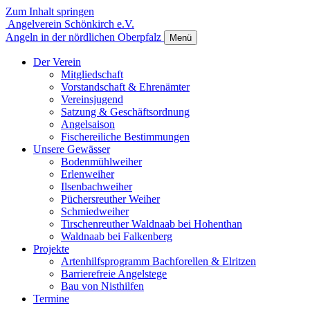
Zum Inhalt springen
Angelverein Schönkirch e.V.
Angeln in der nördlichen Oberpfalz
Menü
Der Verein
Mitgliedschaft
Vorstandschaft & Ehrenämter
Vereinsjugend
Satzung & Geschäftsordnung
Angelsaison
Fischereiliche Bestimmungen
Unsere Gewässer
Bodenmühlweiher
Erlenweiher
Ilsenbachweiher
Püchersreuther Weiher
Schmiedweiher
Tirschenreuther Waldnaab bei Hohenthan
Waldnaab bei Falkenberg
Projekte
Artenhilfsprogramm Bachforellen & Elritzen
Barrierefreie Angelstege
Bau von Nisthilfen
Termine