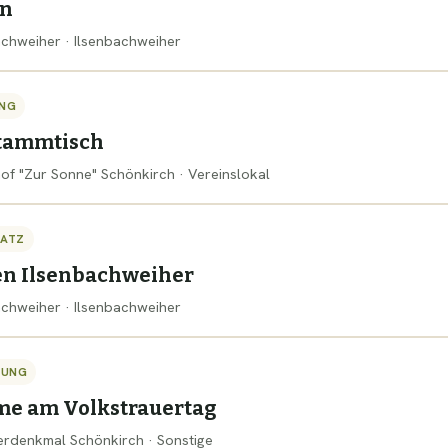
ln
bachweiher · Ilsenbachweiher
NG
tammtisch
hof "Zur Sonne" Schönkirch · Vereinslokal
SATZ
en Ilsenbachweiher
bachweiher · Ilsenbachweiher
TUNG
me am Volkstrauertag
gerdenkmal Schönkirch · Sonstige