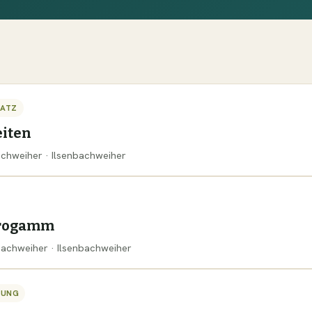
SATZ
iten
bachweiher · Ilsenbachweiher
progamm
nbachweiher · Ilsenbachweiher
TUNG