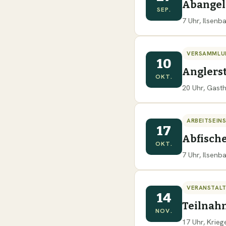
Abange
SEP.
7 Uhr, Ilsen
VERSAMMLU
10
Anglers
OKT.
20 Uhr, Gast
ARBEITSEIN
17
Abfisch
OKT.
7 Uhr, Ilsen
VERANSTAL
14
Teilnah
NOV.
17 Uhr, Krie