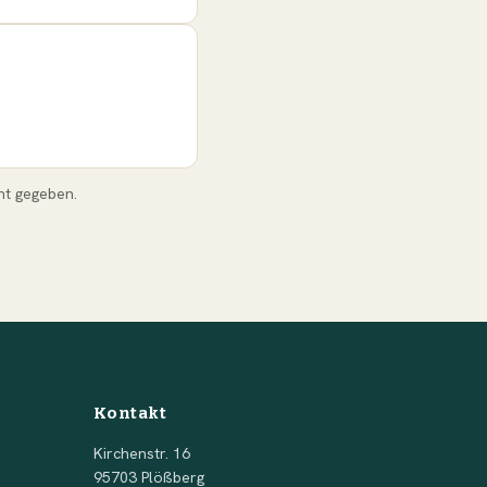
nt gegeben.
Kontakt
Kirchenstr. 16
95703 Plößberg