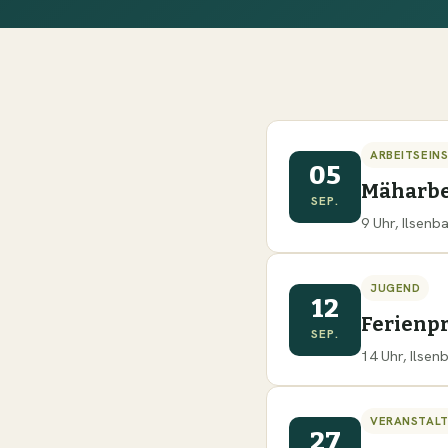
ARBEITSEIN
05
Mäharbe
SEP.
9 Uhr, Ilsen
JUGEND
12
Ferien
SEP.
14 Uhr, Ilse
VERANSTAL
27