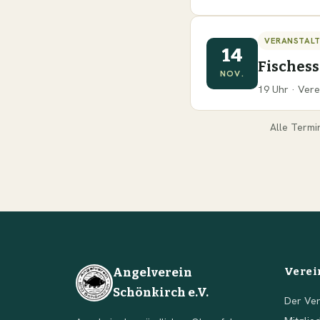
VERANSTAL
14
Fisches
NOV.
19 Uhr · Vere
Alle Termi
Angelverein
Verei
Schönkirch e.V.
Der Ver