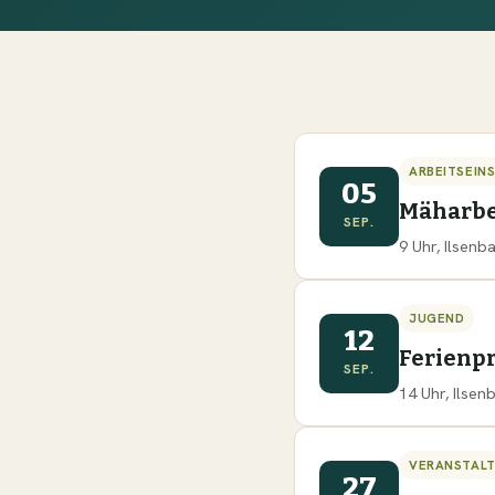
ARBEITSEIN
05
Mäharbe
SEP.
9 Uhr, Ilsen
JUGEND
12
Ferien
SEP.
14 Uhr, Ilse
VERANSTAL
27