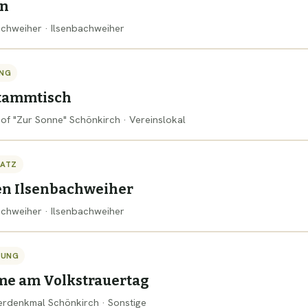
ln
bachweiher · Ilsenbachweiher
NG
tammtisch
hof "Zur Sonne" Schönkirch · Vereinslokal
SATZ
en Ilsenbachweiher
bachweiher · Ilsenbachweiher
TUNG
me am Volkstrauertag
gerdenkmal Schönkirch · Sonstige