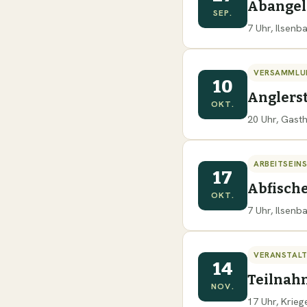
Abange
SEP.
7 Uhr, Ilsen
VERSAMMLU
10
Anglers
OKT.
20 Uhr, Gast
ARBEITSEIN
17
Abfisch
OKT.
7 Uhr, Ilsen
VERANSTAL
14
Teilnah
NOV.
17 Uhr, Krie