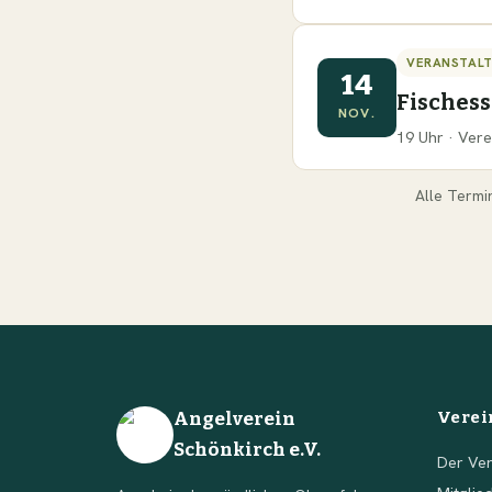
VERANSTAL
14
Fisches
NOV.
19 Uhr · Vere
Alle Termi
Angelverein
Verei
Schönkirch e.V.
Der Ver