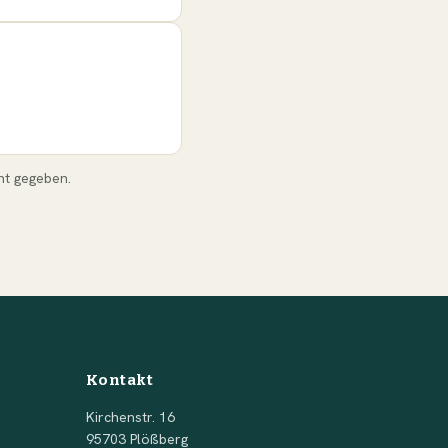
nt gegeben.
Kontakt
Kirchenstr. 16
95703 Plößberg