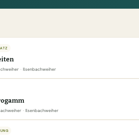
SATZ
iten
bachweiher · Ilsenbachweiher
progamm
nbachweiher · Ilsenbachweiher
TUNG