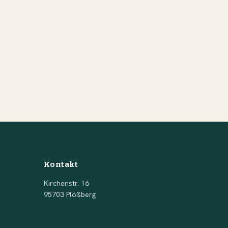
Kontakt
Kirchenstr. 16
95703 Plößberg