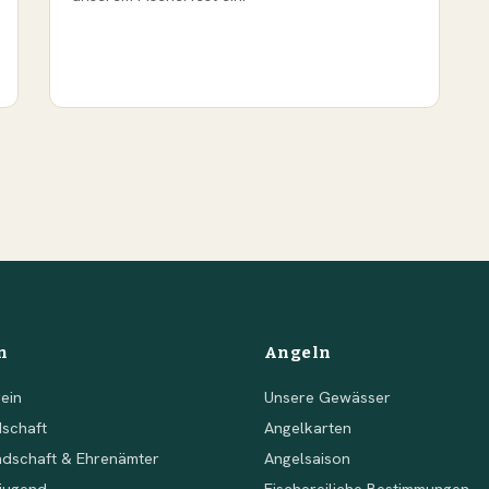
n
Angeln
ein
Unsere Gewässer
dschaft
Angelkarten
ndschaft & Ehrenämter
Angelsaison
sjugend
Fischereiliche Bestimmungen