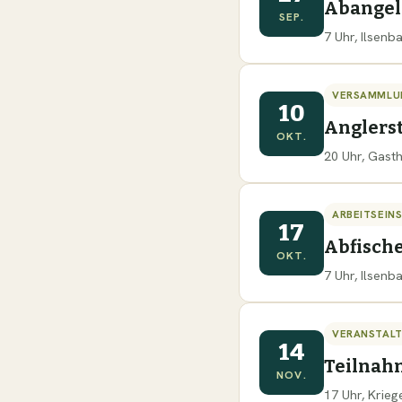
Abange
SEP.
7 Uhr, Ilsen
VERSAMMLU
10
Anglers
OKT.
20 Uhr, Gast
ARBEITSEIN
17
Abfisch
OKT.
7 Uhr, Ilsen
VERANSTAL
14
Teilnah
NOV.
17 Uhr, Krie