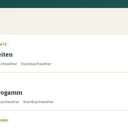
SATZ
iten
bachweiher · Ilsenbachweiher
progamm
nbachweiher · Ilsenbachweiher
TUNG