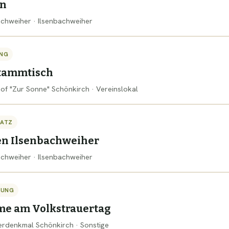
ln
bachweiher · Ilsenbachweiher
NG
tammtisch
hof "Zur Sonne" Schönkirch · Vereinslokal
SATZ
en Ilsenbachweiher
bachweiher · Ilsenbachweiher
TUNG
me am Volkstrauertag
gerdenkmal Schönkirch · Sonstige