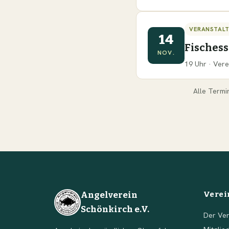
VERANSTAL
14
Fisches
NOV.
19 Uhr · Vere
Alle Termi
Angelverein
Verei
Schönkirch e.V.
Der Ver