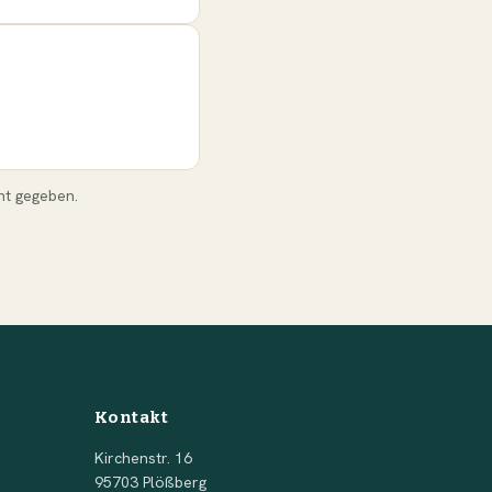
nt gegeben.
Kontakt
Kirchenstr. 16
95703 Plößberg