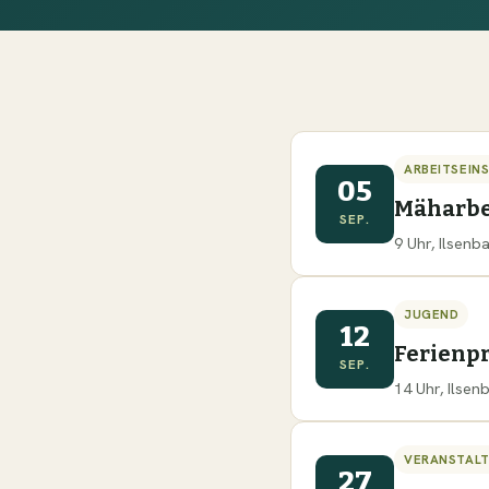
ARBEITSEIN
05
Mäharbe
SEP.
9 Uhr, Ilsen
JUGEND
12
Ferien
SEP.
14 Uhr, Ilse
VERANSTAL
27