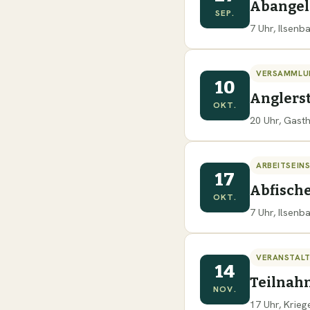
Abange
SEP.
7 Uhr, Ilsen
VERSAMMLU
10
Anglers
OKT.
20 Uhr, Gast
ARBEITSEIN
17
Abfisch
OKT.
7 Uhr, Ilsen
VERANSTAL
14
Teilnah
NOV.
17 Uhr, Krie