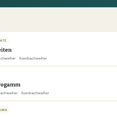
SATZ
iten
bachweiher · Ilsenbachweiher
progamm
nbachweiher · Ilsenbachweiher
TUNG