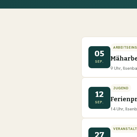
ARBEITSEIN
05
Mäharbe
SEP.
9 Uhr, Ilsen
JUGEND
12
Ferien
SEP.
14 Uhr, Ilse
VERANSTAL
27