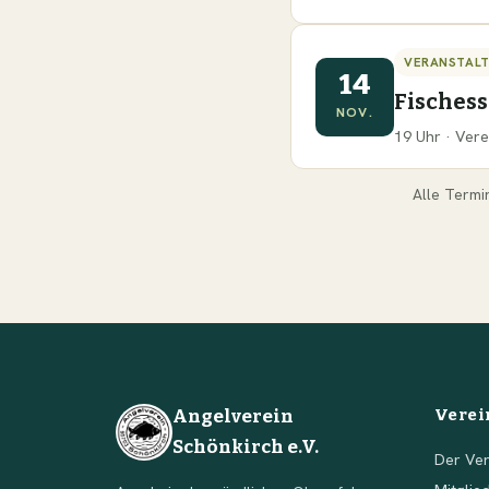
VERANSTAL
14
Fisches
NOV.
19 Uhr · Vere
Alle Termi
Angelverein
Verei
Schönkirch e.V.
Der Ver