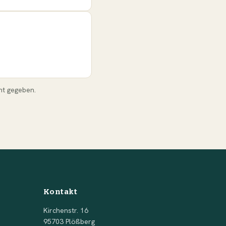
nt gegeben.
Kontakt
Kirchenstr. 16
95703 Plößberg