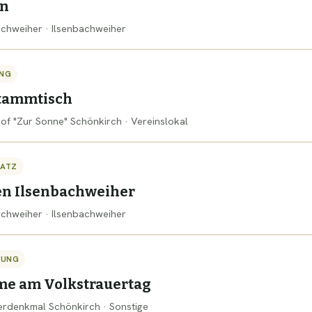
ln
bachweiher · Ilsenbachweiher
NG
tammtisch
hof "Zur Sonne" Schönkirch · Vereinslokal
SATZ
en Ilsenbachweiher
bachweiher · Ilsenbachweiher
TUNG
me am Volkstrauertag
gerdenkmal Schönkirch · Sonstige