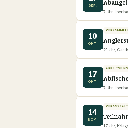
Abange
SEP.
7 Uhr, Ilsen
VERSAMMLU
10
Anglers
OKT.
20 Uhr, Gast
ARBEITSEIN
17
Abfisch
OKT.
7 Uhr, Ilsen
VERANSTAL
14
Teilnah
NOV.
17 Uhr, Krie