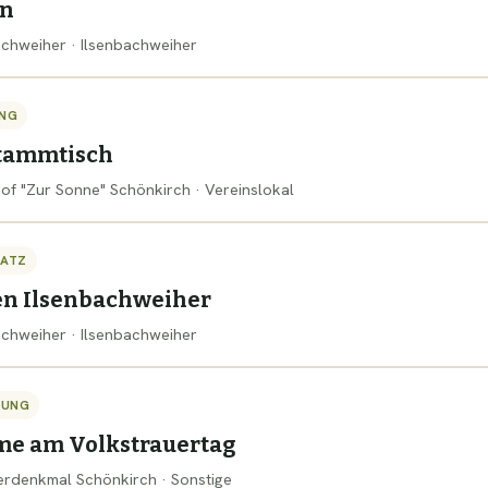
ln
bachweiher · Ilsenbachweiher
NG
tammtisch
hof "Zur Sonne" Schönkirch · Vereinslokal
SATZ
en Ilsenbachweiher
bachweiher · Ilsenbachweiher
TUNG
me am Volkstrauertag
gerdenkmal Schönkirch · Sonstige