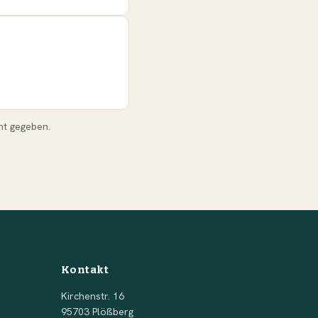
nt gegeben.
Kontakt
Kirchenstr. 16
95703 Plößberg