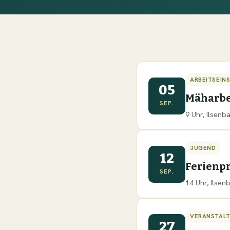
ARBEITSEIN
05
Mäharbe
SEP.
9 Uhr, Ilsen
JUGEND
12
Ferien
SEP.
14 Uhr, Ilse
VERANSTAL
27