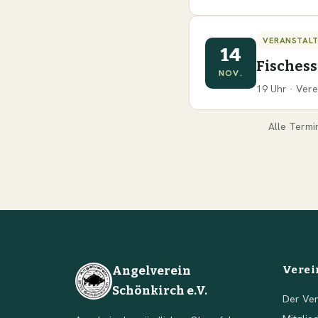
VERANSTAL
14
Fisches
NOV.
19 Uhr · Vere
Alle Termi
Angelverein
Verei
Schönkirch e.V.
Der Ver